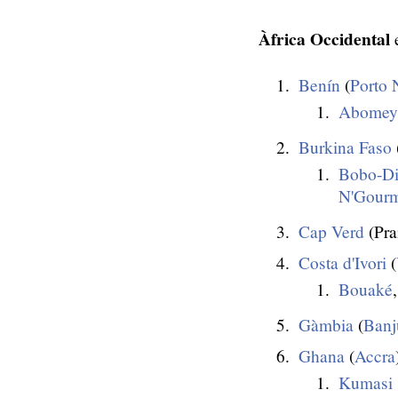
Àfrica Occidental
e
Benín
(
Porto 
Abomey-
Burkina Faso
Bobo-Di
N'Gour
Cap Verd
(Pra
Costa d'Ivori
(
Bouaké
Gàmbia
(
Banj
Ghana
(
Accra
Kumasi