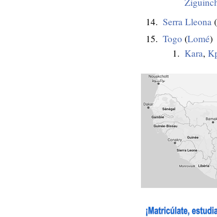
Ziguinc
Serra Lleona
(
Togo
(
Lomé
)
Kara
,
K