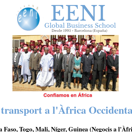
transport a l'Àfrica Occidenta
 Faso, Togo, Mali, Níger, Guinea (Negocis a l'Àfr