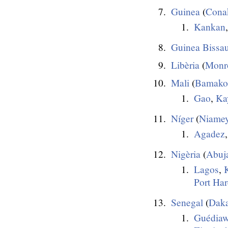
Guinea
(
Cona
Kankan
Guinea Bissa
Libèria
(
Monr
Mali
(
Bamako
Gao
,
Ka
Níger
(
Niame
Agadez
Nigèria
(
Abuj
Lagos
,
Port Har
Senegal
(
Dak
Guédia