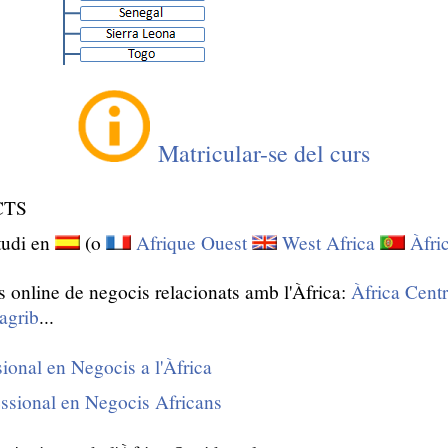
Matricular-se del curs
ECTS
tudi en
(o
Afrique Ouest
West Africa
Àfri
s online de negocis relacionats amb l'Àfrica:
Àfrica Centr
agrib
...
ional en Negocis a l'Àfrica
essional en Negocis Africans