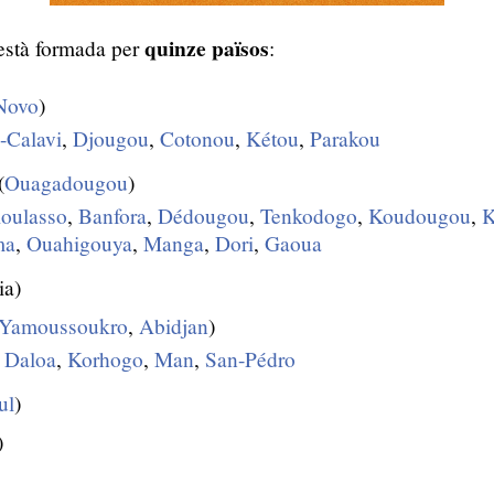
quinze països
stà formada per
:
Novo
)
Calavi
,
Djougou
,
Cotonou
,
Kétou
,
Parakou
(
Ouagadougou
)
oulasso
,
Banfora
,
Dédougou
,
Tenkodogo
,
Koudougou
,
K
ma
,
Ouahigouya
,
Manga
,
Dori
,
Gaoua
ia)
Yamoussoukro
,
Abidjan
)
,
Daloa
,
Korhogo
,
Man
,
San-Pédro
ul
)
)