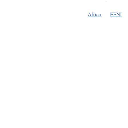
Àfrica
EENI