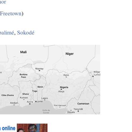
hor
Freetown
)
palimé
,
Sokodé