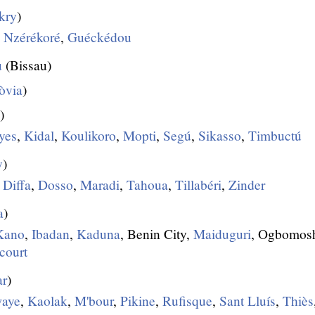
kry
)
,
Nzérékoré
,
Guéckédou
u
(Bissau)
òvia
)
)
yes
,
Kidal
,
Koulikoro
,
Mopti
,
Segú
,
Sikasso
,
Timbuctú
y
)
,
Diffa
,
Dosso
,
Maradi
,
Tahoua
,
Tillabéri
,
Zinder
a
)
Kano
,
Ibadan
,
Kaduna
, Benin City,
Maiduguri
, Ogbomosho
court
ar
)
waye
,
Kaolak
,
M'bour
,
Pikine
,
Rufisque
,
Sant Lluís
,
Thiès