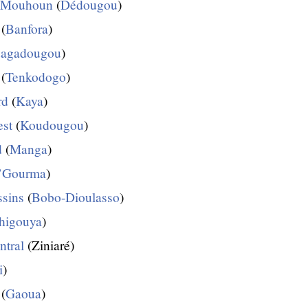
u Mouhoun
(
Dédougou
)
(
Banfora
)
agadougou
)
(
Tenkodogo
)
rd
(
Kaya
)
est
(
Koudougou
)
d
(
Manga
)
’Gourma
)
ssins
(
Bobo-Dioulasso
)
higouya
)
ntral
(Ziniaré)
i
)
(
Gaoua
)