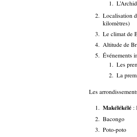
L’Archid
Localisation d
kilomètres)
Le climat de B
Altitude de Br
Événements im
Les prem
La prem
Les arrondissements
Makélékélé
: 
Bacongo
Poto-poto