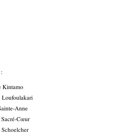
 :
e Kintamo
 Loufoulakari
Sainte-Anne
e Sacré-Cœur
Schoelcher