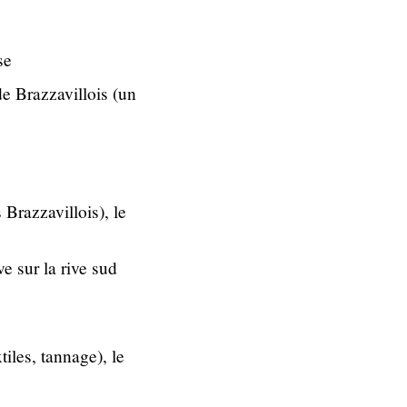
se
de Brazzavillois (un
 Brazzavillois), le
ve sur la rive sud
tiles, tannage), le