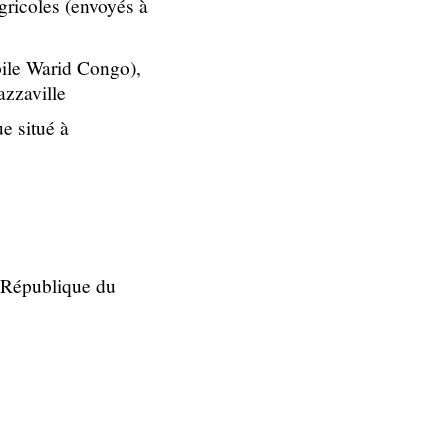
agricoles (envoyés à
bile Warid Congo),
azzaville
e situé à
a République du