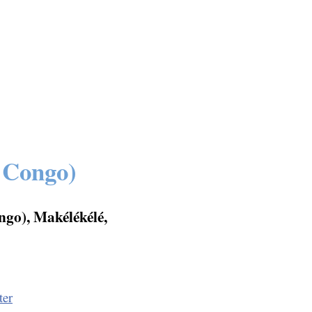
u Congo)
ngo), Makélékélé,
ter