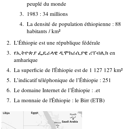
peuplé du monde
1983 : 34 millions
La densité de population éthiopienne : 88
habitants / km²
L’Éthiopie est une république fédérale
የኢትዮጵያ ፌዴራላዊ ዲሞክራሲያዊ ሪፐብሊክ en
amharique
La superficie de l'Éthiopie est de 1 127 127 km²
L’indicatif téléphonique de l’Éthiopie : 251
Le domaine Internet de l’Éthiopie : .et
La monnaie de l'Éthiopie : le Birr (ETB)