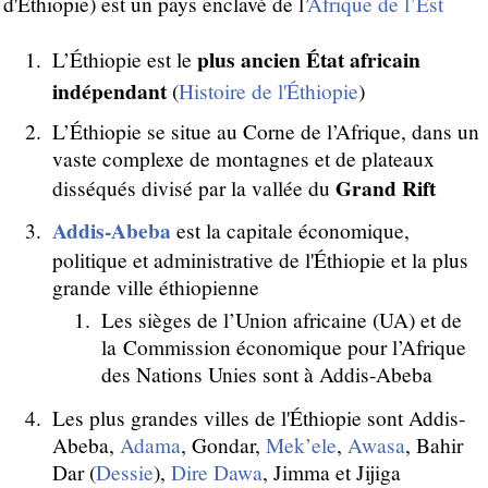
d'Éthiopie) est un pays enclavé de l’
Afrique de l’Est
plus ancien État africain
L’Éthiopie est le
indépendant
(
Histoire de l'Éthiopie
)
L’Éthiopie se situe au Corne de l’Afrique, dans un
vaste complexe de montagnes et de plateaux
Grand Rift
disséqués divisé par la vallée du
Addis-Abeba
est la capitale économique,
politique et administrative de l'Éthiopie et la plus
grande ville éthiopienne
Les sièges de l’Union africaine (UA) et de
la Commission économique pour l’Afrique
des Nations Unies sont à Addis-Abeba
Les plus grandes villes de l'Éthiopie sont Addis-
Abeba,
Adama
, Gondar,
Mek’ele
,
Awasa
, Bahir
Dar (
Dessie
),
Dire Dawa
, Jimma et Jijiga