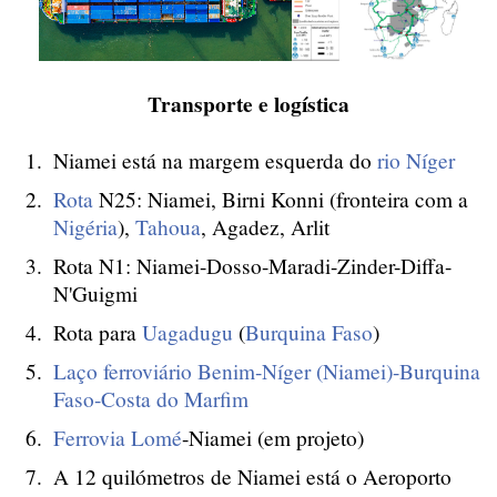
Transporte e logística
Niamei está na margem esquerda do
rio Níger
Rota
N25: Niamei, Birni Konni (fronteira com a
Nigéria
),
Tahoua
, Agadez, Arlit
Rota N1: Niamei-Dosso-Maradi-Zinder-Diffa-
N'Guigmi
Rota para
Uagadugu
(
Burquina Faso
)
Laço ferroviário Benim-Níger (Niamei)-Burquina
Faso-Costa do Marfim
Ferrovia
Lomé
-Niamei (em projeto)
A 12 quilómetros de Niamei está o Aeroporto