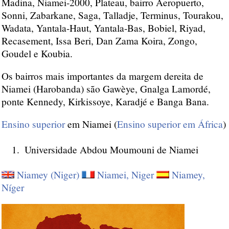
Madina, Niamei-2000, Plateau, bairro Aeropuerto,
Sonni, Zabarkane, Saga, Talladje, Terminus, Tourakou,
Wadata, Yantala-Haut, Yantala-Bas, Bobiel, Riyad,
Recasement, Issa Beri, Dan Zama Koira, Zongo,
Goudel e Koubia.
Os bairros mais importantes da margem dereita de
Niamei (Harobanda) são Gawèye, Gnalga Lamordé,
ponte Kennedy, Kirkissoye, Karadjé e Banga Bana.
Ensino superior
em Niamei (
Ensino superior em África
)
Universidade Abdou Moumouni de Niamei
Niamey (Niger)
Niamei, Niger
Niamey,
Níger