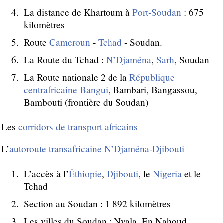
La distance de Khartoum à
Port-Soudan
: 675
kilomètres
Route
Cameroun
-
Tchad
- Soudan.
La Route du Tchad :
N’Djaména
,
Sarh
, Soudan
La Route nationale 2 de la
République
centrafricaine
Bangui
, Bambari, Bangassou,
Bambouti (frontière du Soudan)
Les
corridors de transport africains
L’
autoroute transafricaine N’Djaména-Djibouti
L’accès à l’
Éthiopie
,
Djibouti
, le
Nigeria
et le
Tchad
Section au Soudan : 1 892 kilomètres
Les villes du Soudan : Nyala, En Nahoud,